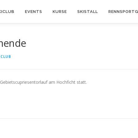
KICLUB
EVENTS
KURSE
SKISTALL
RENNSPORTG
nende
ICLUB
ebietscupriesentorlauf am Hochficht statt.