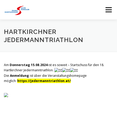
Zum
Inhalt
Menü
springen
HOME
SKICLUB
EVENTS
KURSE
HARTKIRCHNER
JEDERMANNTRIATHLON
SKISTALL
RENNSPORTGRUPPE
Am
Donnerstag 15.08.2024
ist es soweit – Startschuss für den 18.
BRANDTNER LIFTE
SPONSOREN
Hartkirchner Jedermanntriathlon.
Die
Anmeldung
ist über die Veranstaltungshomepage
möglich:
https://jedermanntriathlon.at/