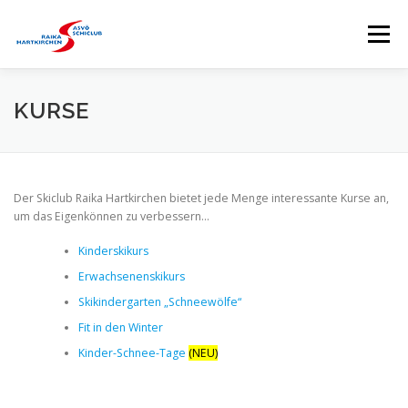
Zum
Inhalt
Menü
springen
HOME
SKICLUB
EVENTS
KURSE
KURSE
SKISTALL
RENNSPORTGRUPPE
Der Skiclub Raika Hartkirchen bietet jede Menge interessante Kurse an,
um das Eigenkönnen zu verbessern…
BRANDTNER LIFTE
SPONSOREN
Kinderskikurs
Erwachsenenskikurs
Skikindergarten „Schneewölfe“
Fit in den Winter
Kinder-Schnee-Tage
(NEU)