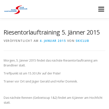
Zum
Inhalt
Menü
springen
HOME
SKICLUB
EVENTS
KURSE
Riesentorlauftraining 5. Jänner 2015
VERÖFFENTLICHT AM
4. JANUAR 2015
VON
SKICLUB
SKISTALL
RENNSPORTGRUPPE
Morgen, 5. Jänner 2015 findet das nächste Riesentorlauftraining am
BRANDTNER LIFTE
SPONSOREN
Brandtner statt.
Treffpunkt ist um 15.30 Uhr auf der Piste!
Trainer vor Ort sind Jäger Gerald und Hofer Dominik.
Das nächste Rennen (Gebietscup 1&2) findet am 6.Jänner am Hochficht
statt.